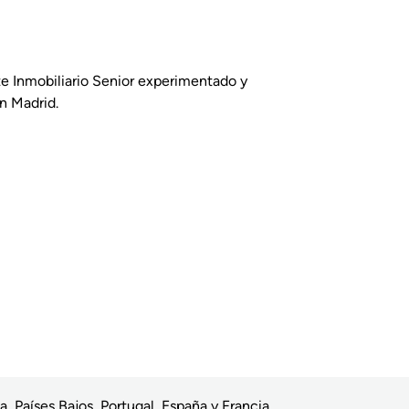
e Inmobiliario Senior experimentado y
en Madrid.
a, Países Bajos, Portugal, España y Francia,